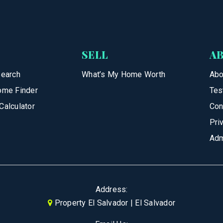
SELL
A
Search
What’s My Home Worth
Abo
ome Finder
Tes
Calculator
Con
Pri
Adm
Address:
Property El Salvador | El Salvador