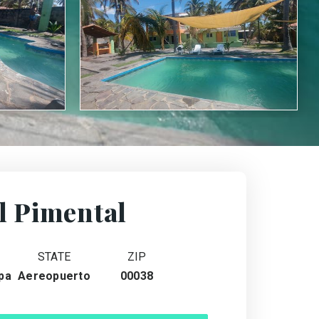
l Pimental
STATE
ZIP
pa
Aereopuerto
00038