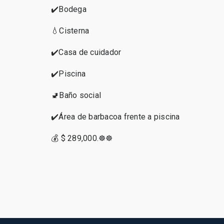
✔️Bodega
💧Cisterna
✔️Casa de cuidador
✔️Piscina
🚽Baño social
✔️Área de barbacoa frente a piscina
💰 $ 289,000.☸️☸️