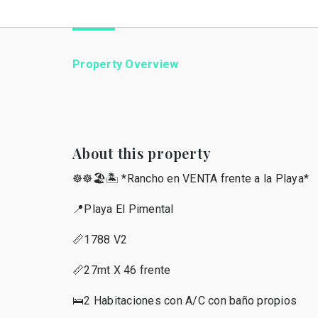
Property Overview
About this property
☸️☸️🏖🏝 *Rancho en VENTA frente a la Playa*
📍Playa El Pimental
📏1788 V2
📏27mt X 46 frente
🛌2 Habitaciones con A/C con baño propios