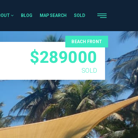
BOUT
BLOG
MAP SEARCH
SOLD
BEACH FRONT
$289000
SOLD