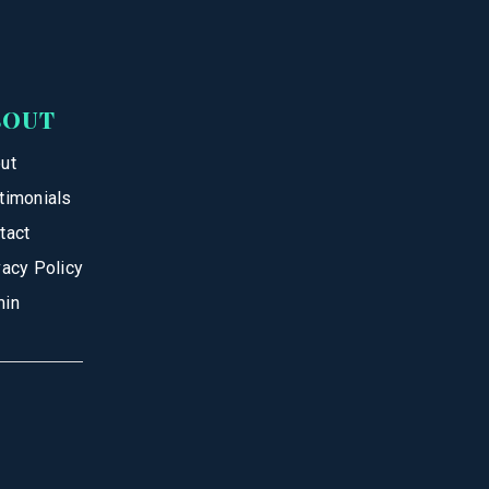
BOUT
ut
timonials
tact
vacy Policy
in