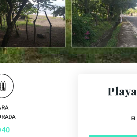
Playa
ARA
DRADA
El
040