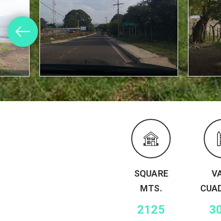
SQUARE
V
MTS.
CUA
2125
3