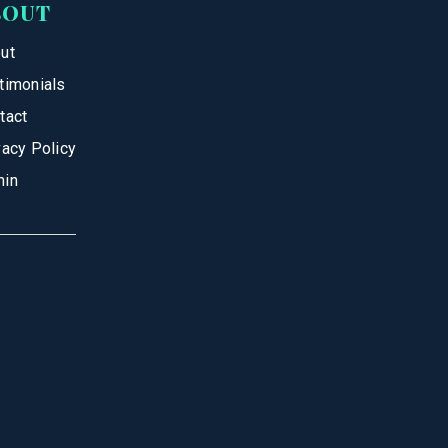
BOUT
ut
timonials
tact
vacy Policy
in