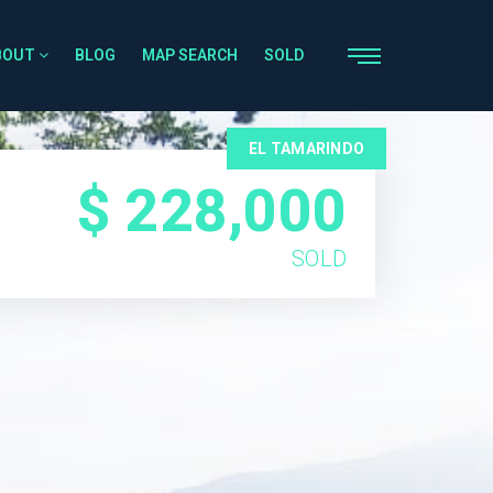
BOUT
BLOG
MAP SEARCH
SOLD
EL TAMARINDO
$ 228,000
SOLD