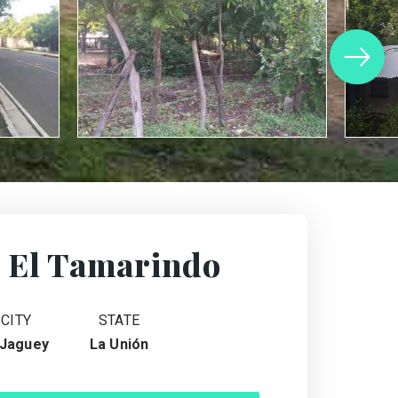
 El Tamarindo
CITY
STATE
 Jaguey
La Unión