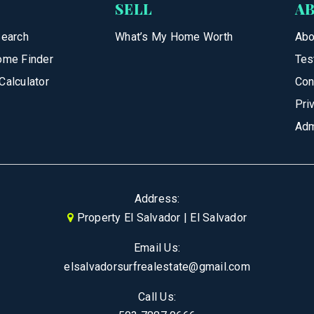
SELL
A
Search
What’s My Home Worth
Abo
ome Finder
Tes
Calculator
Con
Pri
Adm
Address:
Property El Salvador | El Salvador
Email Us:
elsalvadorsurfrealestate@gmail.com
Call Us: